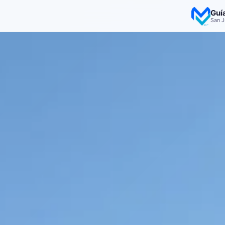
Guí
San J