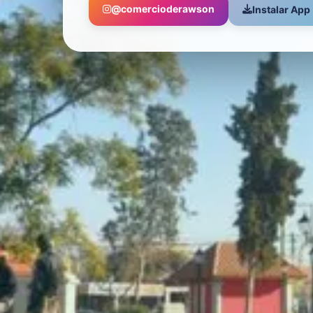
@comercioderawson
Instalar App