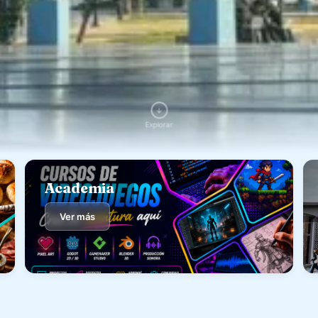
↓
Explorar
Academia
Ver más