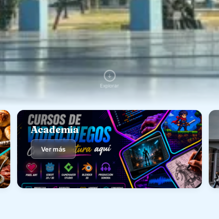
↓
Explorar
Academia
Ver más