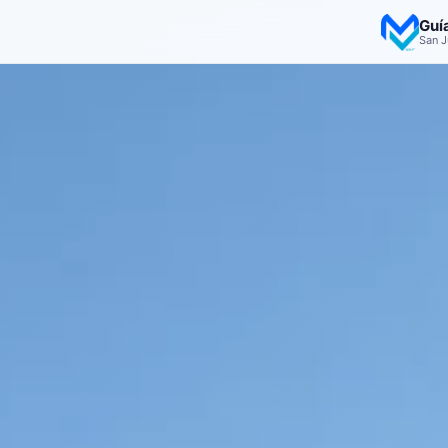
Guí
San J