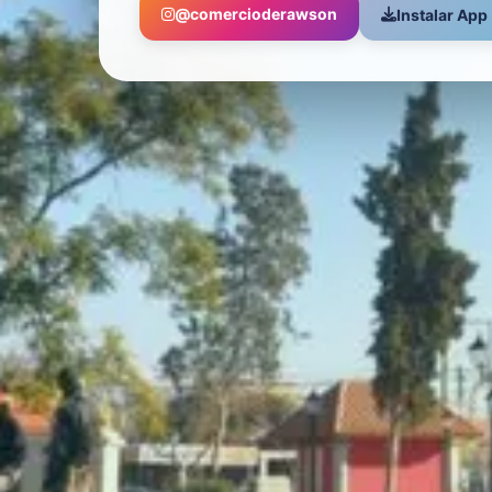
@comercioderawson
Instalar App