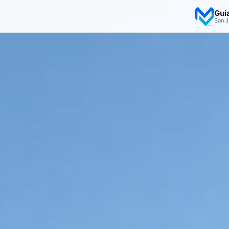
Guí
San J