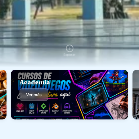
↓
Explorar
Academia
Ver más