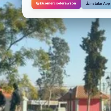
@comercioderawson
Instalar App